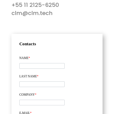
+55 11 2125-6250
clm@clm.tech
Contacts
NAME
*
LAST NAME
*
COMPANY
*
E-MAIL
*