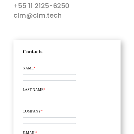
+55 11 2125-6250
clm@clm.tech
Contacts
NAME
*
LAST NAME
*
COMPANY
*
E-MAIL
*