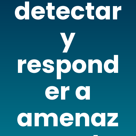
detectar
y
respond
er a
amenaz