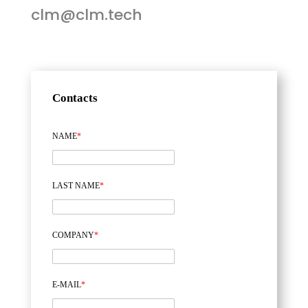
clm@clm.tech
Contacts
NAME
*
LAST NAME
*
COMPANY
*
E-MAIL
*