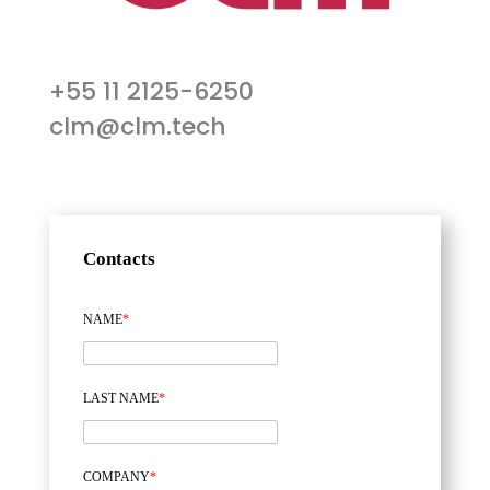
+55 11 2125-6250
clm@clm.tech
Contacts
NAME
*
LAST NAME
*
COMPANY
*