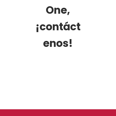
One,
¡contáct
enos!