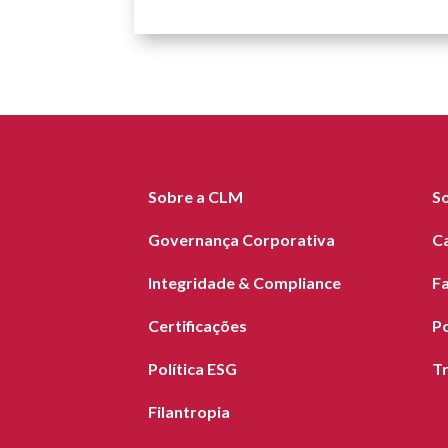
Sobre a CLM
S
Governança Corporativa
C
Integridade & Compliance
F
Certificações
Po
Política ESG
T
Filantropia