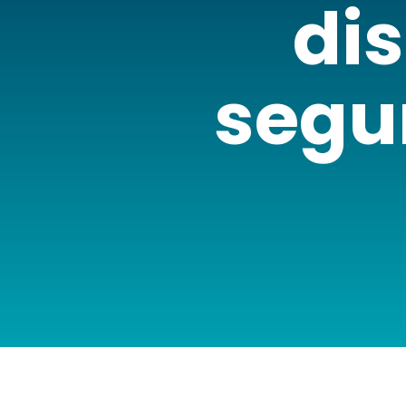
di
segu