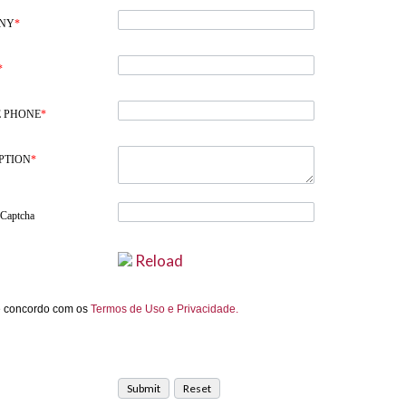
NY
*
*
 PHONE
*
PTION
*
 Captcha
Reload
e concordo com os
Termos de Uso e Privacidade.