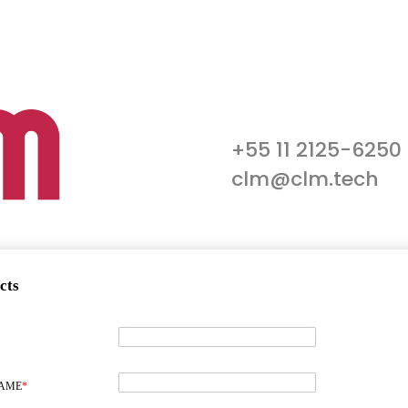
+55 11 2125-6250
clm@clm.tech
cts
NAME
*