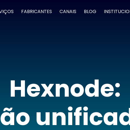
VIÇOS
FABRICANTES
CANAIS
BLOG
INSTITUCI
Hexnode:
ão unifica