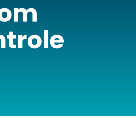
com
trole