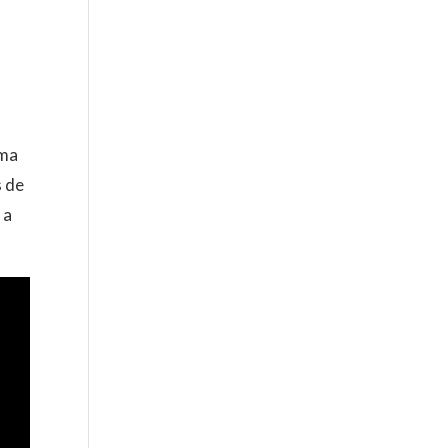
a
uma
s de
 a