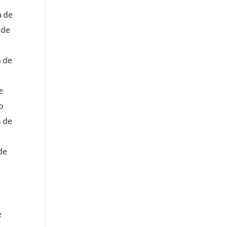
a de
 de
m de
e
o
s de
de
e