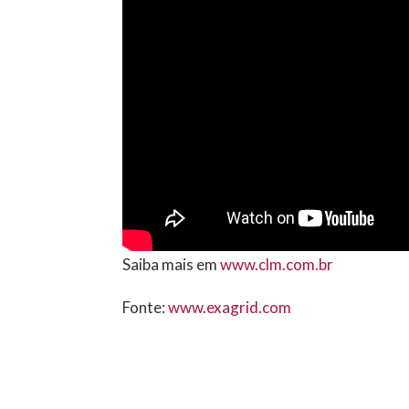
Saiba mais em
www.clm.com.br
Fonte:
www.exagrid.com