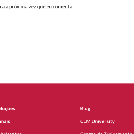
ra a próxima vez que eu comentar.
oluções
Blog
anais
CLM University
abricantes
Centro de Treinamento